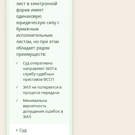
лист в электронной
форме имеет
одинаковую
юридическую силу с
бумажным
исполнительным
листом, но при этом
обладает рядом
преимуществ:
✓
Суд оперативно
направляет ЭИЛ в
службу судебных
приставов ФССП
✓
ЭИЛ не потеряется в
процессе передачи
✓
Минимальна
вероятность
допущения ошибок в
ЭИЛ
⚡ Суд