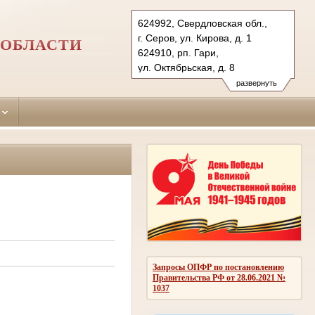
624992, Свердловская обл.,
г. Серов, ул. Кирова, д. 1
 ОБЛАСТИ
624910, рп. Гари,
ул. Октябрьская, д. 8
624971, рп. Сосьва, ул. Ленина,
развернуть
д. 2 А
Тел.: (34385) 6-93-82
(34385) 4-40-18
(34387) 2-17-02
serovsky.svd@sudrf.ru
garinsky.svd@sudrf.ru
od.serovsky.svd@sudrf.ru
Запросы ОПФР по постановлению
Правительства РФ от 28.06.2021 №
1037