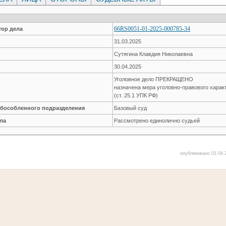
66RS0051-01-2025-000785-34
ор дела
31.03.2025
Сутягина Клавдия Николаевна
30.04.2025
Уголовное дело ПРЕКРАЩЕНО
назначена мера уголовно-правового хар
(ст. 25.1 УПК РФ)
обособленного подразделения
Базовый суд
ла
Рассмотрено единолично судьей
опубликовано 01.04.2