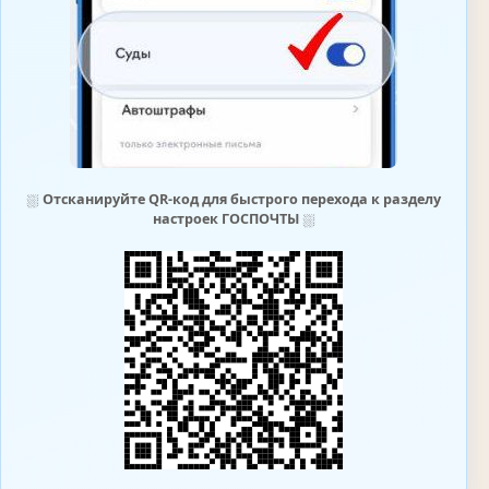
⛆
Отсканируйте QR-код для быстрого перехода к разделу
настроек ГОСПОЧТЫ
⛆