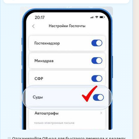
⛆
Отсканируйте QR-код для быстрого перехода к разделу